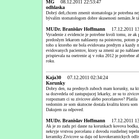
MG
08.12.2011 22:53:47
odhlaska
Dobrý deň,chcem zmenit stomatologa je potrebna ne
bývalím stomatologom dobre skusenosti nemám.Je t
MUDr. Branislav Hoffmann
17.12.2011 13
Vyradenie z evidencie je potrebne kvoli tomu, ze ak p
predoslym lekarom nahlaseny na poistovnu, potom po
toho u ktoreho ste bola evidovana predtym a kazdy me
evidovanych pacientov, ktory sa zmeni az po nahlase
prispievala na osetrenie aj v roku 2012 je potrebne 
roku.
Kaja30
07.12.2011 02:34:24
Korunky
Dobry den, na prednych zuboch mam korunky, na kto
sa dozvedela od zastupujucej lekarky, ze su to zivic
rozpoznam ci su zivicove alebo porcelanove? Platila
vedomim ze som skutocne dostala kvalitu ktoru som s
Dakujem za odpoved.
MUDr. Branislav Hoffmann
17.12.2011 13
Ak je zo zadu pri dasne na korunkach kovova bodka,
nekryje vrstvou porcelanu z dovodu rozdielnej tepeln
keramiky.Zivicove sa daju od kovokeramickych odli