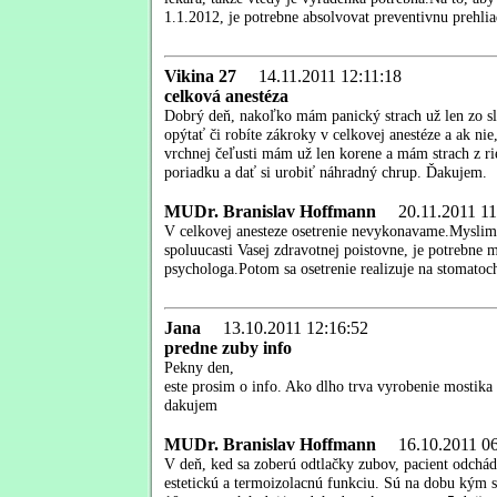
1.1.2012, je potrebne absolvovat preventivnu prehli
Vikina 27
14.11.2011 12:11:18
celková anestéza
Dobrý deň, nakoľko mám panický strach už len zo s
opýtať či robíte zákroky v celkovej anestéze a ak nie
vrchnej čeľusti mám už len korene a mám strach z rie
poriadku a dať si urobiť náhradný chrup. Ďakujem.
MUDr. Branislav Hoffmann
20.11.2011 11
V celkovej anesteze osetrenie nevykonavame.Myslim ,
spoluucasti Vasej zdravotnej poistovne, je potrebne 
psychologa.Potom sa osetrenie realizuje na stomatoch
Jana
13.10.2011 12:16:52
predne zuby info
Pekny den,
este prosim o info. Ako dlho trva vyrobenie mostika
dakujem
MUDr. Branislav Hoffmann
16.10.2011 06
V deň, ked sa zoberú odtlačky zubov, pacient odch
estetickú a termoizolacnú funkciu. Sú na dobu kým s