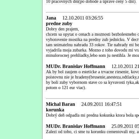
10 pracovných dni(po dohode a úprave ceny 5 dni).
Jana
12.10.2011 03:26:55
predne zuby
Dobry den prajem,
chcem sa opytat o cenach a moznosti bezbolestneho o
vyhotovenie mostika na predny zub jednicku. V dect
tam snimatelnu nahradu 33 rokov. Tie nahrady mi boc
vyjadrila moja zubarka. Mozno z toho dovodu mi vra
minulorocnej prehliadky,lebo som ju nestihla. Je m
MUDr. Branislav Hoffmann
12.10.2011 21
Ak by bol zaujem o esteticke a trvacne riesenie, ko
poistovnu nie je hradeny(brusenie,anesteza,odtlacky,
by boli zuby vybornom stave co sa kyvavosti tyka,ak b
potom o 121 eur viac).
Michal Baran
24.09.2011 16:47:51
korunka
Dobrý deň odpadla mi predna kokunka ktora bola spo
MUDr. Branislav Hoffmann
25.09.2011 05
Zalezi od toho, ci sme tu korunku cementovali my, ak