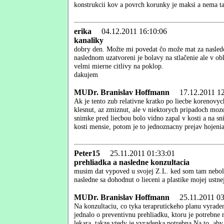
konstrukcii kov a povrch korunky je maksi a nema ta
erika
04.12.2011 16:10:06
kanaliky
dobry den. Možte mi povedat čo može mat za nasledo
naslednom uzatvoreni je bolavy na stlačenie ale v obl
velmi mierne citlivy na poklop.
dakujem
MUDr. Branislav Hoffmann
17.12.2011 12
Ak je tento zub relativne kratko po liecbe korenovych
klesnut, az zmiznut, ale v niektorych pripadoch moze
snimke pred liecbou bolo vidno zapal v kosti a na sn
kosti mensie, potom je to jednoznacny prejav hojenia
Peter15
25.11.2011 01:33:01
prehliadka a nasledne konzultacia
musim dat vypoved u svojej Z.L. ked som tam nebol 
nasledne sa dohodnut o lieceni a plastike mojej ustne
MUDr. Branislav Hoffmann
25.11.2011 03
Na konzultaciu, co tyka teraprutickeho planu vyrade
jednalo o preventivnu prehliadku, ktoru je potrebne 
lekara, takze vtedy je vyradenka potrebna.Na to, aby