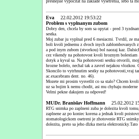
presnejsie vypocitat na zaklade vysetrenia, lebo ta 
Eva
22.02.2012 19:53:22
Problem s vyplnanym zubom
Dobry den, chcela by som sa opytat - pred 3 tyzdnam
sestka.
Moj zubar ju vyplnal pred 6 mesiacmi. Tvrdil, ze ma 
boli kvoli jednemu z dvoch inych zablombovanych 
a pod inym zubom (stvorkou) bol naozaj kaz. Dalsic
cez vikendy na pohotovost kvoli hroznym bolestiam 
dotyk a kyval sa. Na pohotovosti sestku otvorili, moj
hrozne bolelo, nechal tak a zavrel nejakou vlozkou. C
Skoncilo to vytrhnutim sestky na pohotovosti,vraj tam
ac.exacebrans dent. no. 46).
Mozete mi prosim vysvetlit co sa stalo? Chcem kvoli
uz sa bojim k nemu chodit, asi mu chybaju moderne 
Velmi pekne dakujem za odpoved!
MUDr. Branislav Hoffmann
25.02.2012 15
RTG snimka po zaplneni zuba je dolezita kvoli tomu,
zaplnene az po koniec korena a jednak kvoli poistovn
stomatologickom osetreni je zhotovenie RTG snimky.
dolezita, preto sa jeho dlzka meria elektronicky.Ta