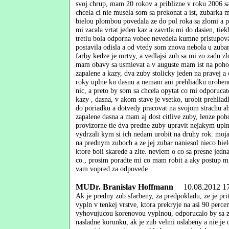
svoj chrup, mam 20 rokov a priblizne v roku 2006 s
chcela ci nie musela som sa prekonat a ist, zubarka m
bielou plombou povedala ze do pol roka sa zlomi a p
mi zacala vrtat jeden kaz a zavrtla mi do dasien, tie
tretiu bola odporna vobec nevedela kumne pristupov
postavila odisla a od vtedy som znova nebola u zubark
farby kedze je mrtvy, a vedlajsi zub sa mi zo zadu z
mam obavy sa usmievat a v auguste mam ist na poho
zapalene a kazy, dva zuby stolicky jeden na pravej a
roky uplne ku dasnu a nemam ani prehliadku uroben
nic, a preto by som sa chcela opytat co mi odporucat
kazy , dasna, v akom stave je vsetko, urobit prehli
do poriadku a dotvedy pracovat na svojom strachu aby
zapalene dasna a mam aj dost citlive zuby, lenze po
provizorne tie dva predne zuby upravit nejakym upl
vydrzali kym si ich nedam urobit na druhy rok. moja
na prednym zuboch a ze jej zubar naniesol nieco biel
ktore boli skarede a zlte. neviem o co sa presne jed
co., prosim poradte mi co mam robit a aky postup m
vam vopred za odpovede
MUDr. Branislav Hoffmann
10.08.2012 17
Ak je predny zub sfarbeny, za predpokladu, ze je pri
vypln v tenkej vrstve, ktora prekryje na asi 90 perce
vyhovujucou korenovou vyplnou, odporucalo by sa z
nasladne korunku, ak je zub velmi oslabeny a nie je