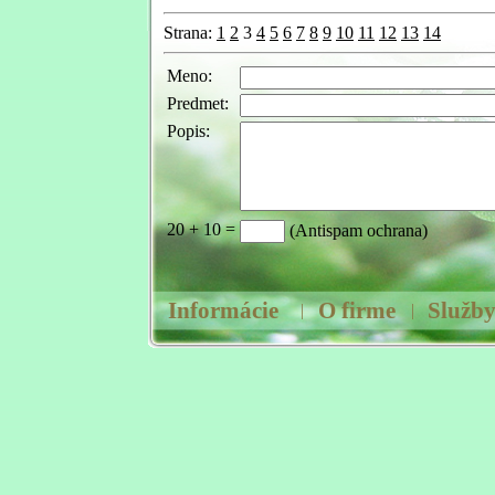
Strana:
1
2
3
4
5
6
7
8
9
10
11
12
13
14
Meno:
Predmet:
Popis:
20
+ 10
=
(Antispam ochrana)
Informácie
O firme
Služb
|
|