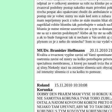
odpisal ze v celkovej anesteze sa robi na klinike po
zvazoval podobny postup nakolko mam privelmi poka
trocha pospat ako opakovane chodit do ambulancie a 
postup nie je vobec nutny no stale ked som u zubara
mam neprijemny pocit z toho ze stale musim hltat sli
napriklad robite blombu tak potrebujete v ustach such
hltaniu je nutne mierne uzavretie ust a tym sa dosta
ste sa uz s niecim podobnym? Alebo ak by ste sa od
a ak to bude fungovat tak si necham u Vas urobit aj 
plynom co je z neho do smiechu? Som to raz vydel v
MUDr. Branislav Hoffmann
20.11.2010 21
Kvalita a trvacnost vyplne zavisi od Vami spominan
osetrenia zavisi od miery na kolko potrebujete privrie
specialnou membranou, z ktorej po nasadi trcia iba z
aj sliny.Niekedy staci na znizenie slinenia uzit obyca
od intenzity slinenia ci a na kolko to pomoze.
Roland
15.11.2010 10:10:08
Korunka
DOBRY DEN PRAJEM MAM VYSE 10 ROKOU K
NIE SAMOTNA KORUNKA TVAR TOHO ZUBU,
OSTALA NATOM KOVOVOM KORENI PRETO BY
NEJAKO TAM UPEVNIT,ABY MI TO TAM DRZ
KORUNKU S TYM KOVOVYM KORIENKOM CI 