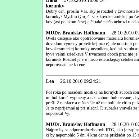
Dana
27.10.2010 18:08:24
korunky
Dobrý deň, prosím Vás, aký je rozdiel v životnosti 
korunky? Myslím tým, či sa z kovokeramickej po čas
kov (asi po akom čase) a či také niečo nehrozí u ce
MUDr. Branislav Hoffmann
28.10.2010 09
Ovela castejsie ako opotrebovanie materialu korunie
dovodom vymeny protetickej prace) alebo ustupi po 
kovokeramickej korunky nezodiera, ked tak sa obcas m
byva velmi zriedkave.V trvacnosti oboch prac nie je
koruniek.Rozdiel je v o nieco estetickejsej celokerami
neporovnatelne k cene.
Lea
26.10.2010 09:24:21
Pol roka po nasadení mostíka na horných zuboch so
mi bol koreň vyplnený a nad zubom bolo rezané, aby
prešli 2 mesiace a mňa stále už nie bolí ale cítim pu
Je to nepríjemné aj pri stlační. P. zubárka vravela ž
odporučal Vy.
MUDr. Branislav Hoffmann
28.10.2010 07
Najprv by sa odporucalo zhotovit RTG, ako je zaplne
ci by nepomohlo 5 dni 4 krat denne prikladat po 15 