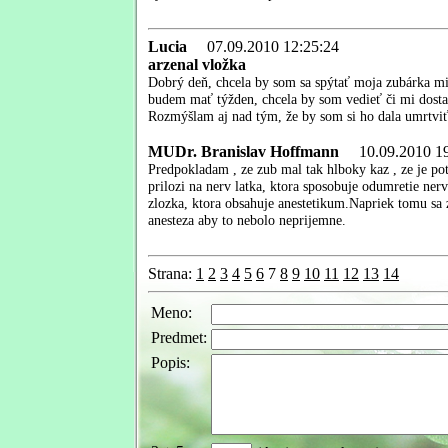
Lucia
07.09.2010 12:25:24
arzenal vložka
Dobrý deň, chcela by som sa spýtať moja zubárka mi
budem mať týžden, chcela by som vedieť či mi dosta
Rozmýšlam aj nad tým, že by som si ho dala umrtviť
MUDr. Branislav Hoffmann
10.09.2010 19
Predpokladam , ze zub mal tak hlboky kaz , ze je po
prilozi na nerv latka, ktora sposobuje odumretie nerv
zlozka, ktora obsahuje anestetikum.Napriek tomu sa 
anesteza aby to nebolo neprijemne.
Strana:
1
2
3
4
5
6
7
8
9
10
11
12
13
14
Meno:
Predmet:
Popis: