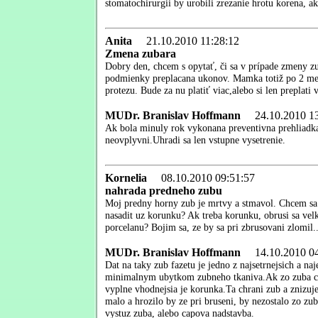
stomatochirurgii by urobili zrezanie hrotu korena, ak
Anita
21.10.2010 11:28:12
Zmena zubara
Dobry den, chcem s opytať, či sa v prípade zmeny zu
podmienky preplacana ukonov. Mamka totiž po 2 mesi
protezu. Bude za nu platiť viac,alebo si len preplat
MUDr. Branislav Hoffmann
24.10.2010 13
Ak bola minuly rok vykonana preventivna prehliadka,
neovplyvni.Uhradi sa len vstupne vysetrenie.
Kornelia
08.10.2010 09:51:57
nahrada predneho zubu
Moj predny horny zub je mrtvy a stmavol. Chcem sa o
nasadit uz korunku? Ak treba korunku, obrusi sa vel
porcelanu? Bojim sa, ze by sa pri zbrusovani zlomil
MUDr. Branislav Hoffmann
14.10.2010 04
Dat na taky zub fazetu je jedno z najsetrnejsich a naj
minimalnym ubytkom zubneho tkaniva.Ak zo zuba chy
vyplne vhodnejsia je korunka.Ta chrani zub a znizuj
malo a hrozilo by ze pri bruseni, by nezostalo zo zu
vystuz zuba, alebo capova nadstavba.