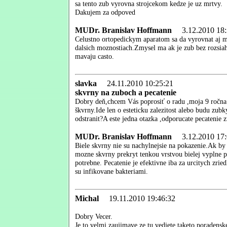
sa tento zub vyrovna strojcekom kedze je uz mrtvy.
Dakujem za odpoved
MUDr. Branislav Hoffmann
3.12.2010 18:
Celustno ortopedickym aparatom sa da vyrovnat aj mrt
dalsich moznostiach.Zmysel ma ak je zub bez rozsiah
mavaju casto.
slavka
24.11.2010 10:25:21
skvrny na zuboch a pecatenie
Dobry deň,chcem Vás poprosiť o radu ,moja 9 ročna 
škvrny.Ide len o esteticku zalezitost alebo budu zubk
odstranit?A este jedna otazka ,odporucate pecateni
MUDr. Branislav Hoffmann
3.12.2010 17:
Biele skvrny nie su nachylnejsie na pokazenie.Ak by p
mozne skvrny prekryt tenkou vrstvou bielej vyplne p
potrebne. Pecatenie je efektivne iba za urcitych zri
su infikovane bakteriami.
Michal
19.11.2010 19:46:32
Dobry Vecer.
Je to velmi zaujimave ze tu vediete taketo poradenske