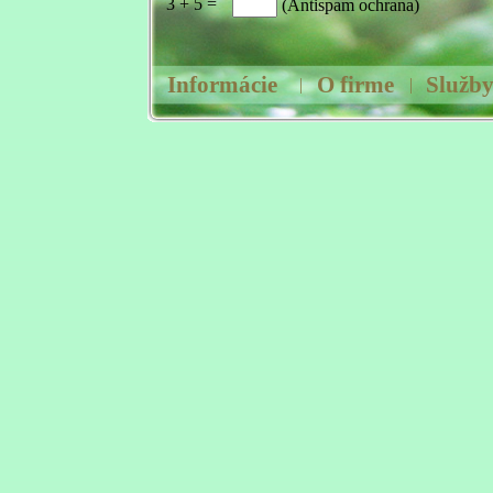
3
+ 5
=
(Antispam ochrana)
Informácie
O firme
Služb
|
|