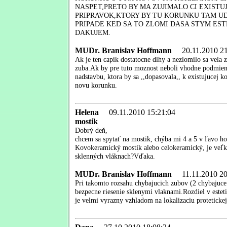
NASPET,PRETO BY MA ZUJIMALO CI EXISTU
PRIPRAVOK,KTORY BY TU KORUNKU TAM UD
PRIPADE KED SA TO ZLOMI DASA STYM ES
DAKUJEM.
MUDr. Branislav Hoffmann
20.11.2010 21
Ak je ten capik dostatocne dlhy a nezlomilo sa vela 
zuba.Ak by pre tuto moznost neboli vhodne podmienk
nadstavbu, ktora by sa ,,dopasovala,, k existujucej 
novu korunku.
Helena
09.11.2010 15:21:04
mostik
Dobrý deň,
chcem sa spytať na mostik, chýba mi 4 a 5 v ľavo ho
Kovokeramický mostík alebo celokeramický, je veľký 
sklenných vláknach?Vďaka.
MUDr. Branislav Hoffmann
11.11.2010 20
Pri takomto rozsahu chybajucich zubov (2 chybajuce z
bezpecne riesenie sklenymi vlaknami.Rozdiel v est
je velmi vyrazny vzhladom na lokalizaciu proteticke